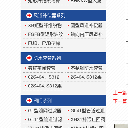
道FGFB矩形波纹补
偿器
矩形纤维织物补
BHKXW型大波
偿器
偿器
纹板盒限位式补偿
风道补偿器系列
器
XB矩型纤维织物
圆型风道补偿器
补偿器
FGFB型矩形波纹
轴向内压风道补
补偿器
偿器
FUB、FVB型橡
胶风道补偿器
防水套管系列
镀锌密闭套管
不锈钢防水套管
02S404、S312
2S404. S312柔
刚性防水套管
性密闭套管
02S404. S312柔
上一篇
性防水套管
阀门系列
下一篇
GL型滤网过滤器
GL41型管道过滤
器
GL11型管道过滤
XH81排污止回阀
器