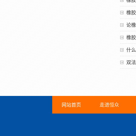
橡胶
论橡
橡胶
什么
双法
网站首页
走进恒众