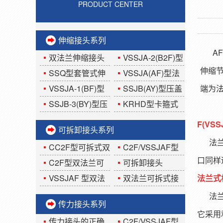
PRODUCT CENTER
伸缩接头系列
AF
双法兰伸缩接头
VSSJA-2(B2F)型
伸缩
使用安装说明
双法兰限位伸缩接
SSQ型套管式伸
VSSJA(AF)型法
头
缩器
兰式松套伸缩接头
VSSJA-1(BF)型
SSJB(AY)型压盖
端为
单法兰限位伸缩接
式伸缩接头
SSJB-3(BY)型压
KRHD型卡箍式
头
盖式限位伸缩接头
柔性伸缩接头
F(V
可拆卸接头系列
法兰松
CC2F型可拆式双
C2F/VSSJAF型
口同样
法兰传力接头
球墨铸铁可拆卸接
C2F型双法兰可
可拆卸接头
头
拆式接头
VSSJAF 型双法
双法兰可拆式接
法兰式
兰可拆卸传力接头
头
法兰松
传力接头系列
它采用
传力接头的正确
C2F/VSSJAF型