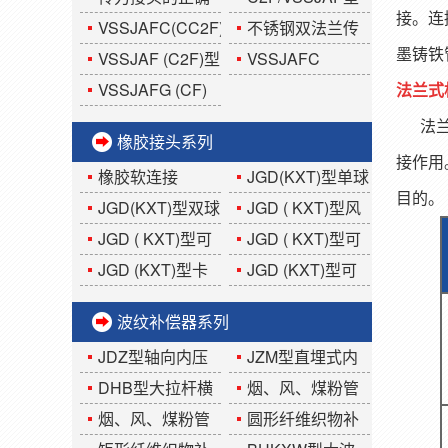
接。连
用法?你知道吗?
双法兰传力接头
VSSJAFC(CC2F)
不锈钢双法兰传
墨铸铁
型可拆式双法兰传
力接头
VSSJAF (C2F)型
VSSJAFC
力接头
双法兰传力接头
(CC2F)型可拆式双
VSSJAFG (CF)
法兰式
法兰传力接头
型单法兰传力接头
法兰松
橡胶接头系列
接作用
橡胶软连接
JGD(KXT)型单球
目的。
体可曲挠橡胶接头
JGD(KXT)型双球
JGD ( KXT)型风
体可曲挠橡胶接头
机盘管橡胶接头
JGD ( KXT)型可
JGD ( KXT)型可
曲挠偏心异径橡胶
曲挠同心异径橡胶
JGD (KXT)型卡
JGD (KXT)型可
接头
接头
箍式橡胶接头
曲挠90°橡胶弯头
波纹补偿器系列
JDZ型轴向内压
JZM型直埋式内
式波纹补偿器
压(外压)波纹补偿器
DHB型大拉杆横
烟、风、煤粉管
向波纹补偿器
道YGFB(圆形)波纹
烟、风、煤粉管
圆形纤维织物补
补偿器