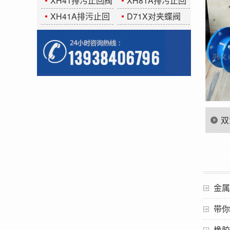
XH41排污止回阀
XH81A排污止回
阀
XH41A排污止回
D71X对夹蝶阀
阀
双
使
金属
带你
橡胶