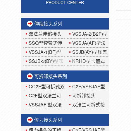
PRODUCT CENTER
伸缩接头系列
双法兰伸缩接头
VSSJA-2(B2F)型
使用安装说明
双法兰限位伸缩接
SSQ型套管式伸
VSSJA(AF)型法
头
缩器
兰式松套伸缩接头
VSSJA-1(BF)型
SSJB(AY)型压盖
单法兰限位伸缩接
式伸缩接头
SSJB-3(BY)型压
KRHD型卡箍式
头
盖式限位伸缩接头
柔性伸缩接头
可拆卸接头系列
CC2F型可拆式双
C2F/VSSJAF型
法兰传力接头
球墨铸铁可拆卸接
C2F型双法兰可
可拆卸接头
头
拆式接头
VSSJAF 型双法
双法兰可拆式接
兰可拆卸传力接头
头
传力接头系列
传力接头的正确
C2F/VSSJAF型