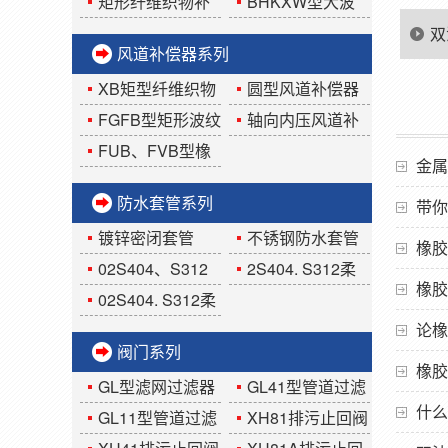
道FGFB矩形波纹补
偿器
矩形纤维织物补
BHKXW型大波
偿器
偿器
纹板盒限位式补偿
双
风道补偿器系列
器
使
XB矩型纤维织物
圆型风道补偿器
补偿器
FGFB型矩形波纹
轴向内压风道补
补偿器
偿器
FUB、FVB型橡
金属
胶风道补偿器
防水套管系列
带你
镀锌密闭套管
不锈钢防水套管
橡胶
02S404、S312
2S404. S312柔
橡胶
刚性防水套管
性密闭套管
02S404. S312柔
性防水套管
论橡
阀门系列
橡胶
GL型滤网过滤器
GL41型管道过滤
什么
器
GL11型管道过滤
XH81排污止回阀
器