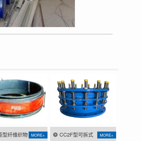
矩型纤维织物
CC2F型可拆式
MORE+
MORE+