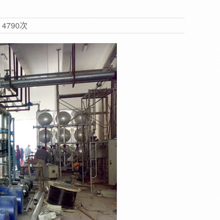
览
4790次