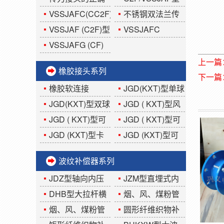
用法?你知道吗?
双法兰传力接头
VSSJAFC(CC2F)
不锈钢双法兰传
型可拆式双法兰传
力接头
VSSJAF (C2F)型
VSSJAFC
力接头
双法兰传力接头
(CC2F)型可拆式双
VSSJAFG (CF)
法兰传力接头
型单法兰传力接头
上一篇
橡胶接头系列
下一篇
橡胶软连接
JGD(KXT)型单球
体可曲挠橡胶接头
JGD(KXT)型双球
JGD ( KXT)型风
体可曲挠橡胶接头
机盘管橡胶接头
JGD ( KXT)型可
JGD ( KXT)型可
曲挠偏心异径橡胶
曲挠同心异径橡胶
JGD (KXT)型卡
JGD (KXT)型可
接头
接头
箍式橡胶接头
曲挠90°橡胶弯头
波纹补偿器系列
JDZ型轴向内压
JZM型直埋式内
式波纹补偿器
压(外压)波纹补偿器
DHB型大拉杆横
烟、风、煤粉管
向波纹补偿器
道YGFB(圆形)波纹
烟、风、煤粉管
圆形纤维织物补
补偿器