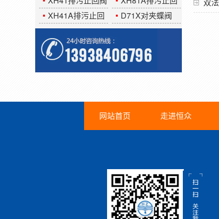
XH41排污止回阀
XH81A排污止回
双法
阀
XH41A排污止回
D71X对夹蝶阀
阀
网站首页
走进恒众