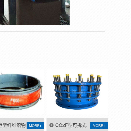
矩型纤维织物
CC2F型可拆式
MORE+
MORE+