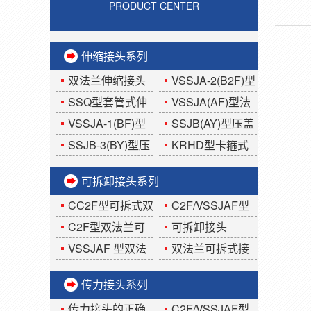
PRODUCT CENTER
伸缩接头系列
双法兰伸缩接头
VSSJA-2(B2F)型
使用安装说明
双法兰限位伸缩接
SSQ型套管式伸
VSSJA(AF)型法
头
缩器
兰式松套伸缩接头
VSSJA-1(BF)型
SSJB(AY)型压盖
单法兰限位伸缩接
式伸缩接头
SSJB-3(BY)型压
KRHD型卡箍式
头
盖式限位伸缩接头
柔性伸缩接头
可拆卸接头系列
CC2F型可拆式双
C2F/VSSJAF型
法兰传力接头
球墨铸铁可拆卸接
C2F型双法兰可
可拆卸接头
头
拆式接头
VSSJAF 型双法
双法兰可拆式接
兰可拆卸传力接头
头
传力接头系列
传力接头的正确
C2F/VSSJAF型