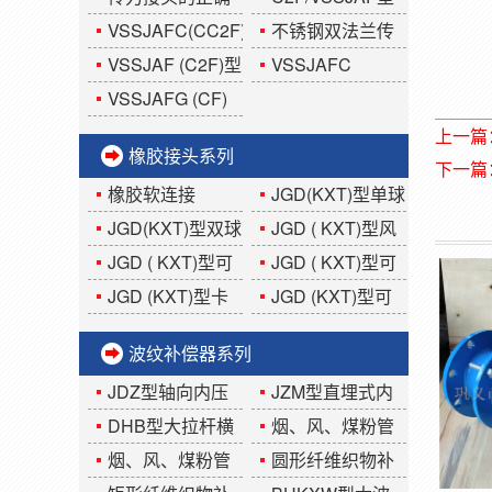
用法?你知道吗?
双法兰传力接头
VSSJAFC(CC2F)
不锈钢双法兰传
型可拆式双法兰传
力接头
VSSJAF (C2F)型
VSSJAFC
力接头
双法兰传力接头
(CC2F)型可拆式双
VSSJAFG (CF)
法兰传力接头
型单法兰传力接头
上一篇
橡胶接头系列
下一篇
橡胶软连接
JGD(KXT)型单球
体可曲挠橡胶接头
JGD(KXT)型双球
JGD ( KXT)型风
体可曲挠橡胶接头
机盘管橡胶接头
JGD ( KXT)型可
JGD ( KXT)型可
曲挠偏心异径橡胶
曲挠同心异径橡胶
JGD (KXT)型卡
JGD (KXT)型可
接头
接头
箍式橡胶接头
曲挠90°橡胶弯头
波纹补偿器系列
JDZ型轴向内压
JZM型直埋式内
式波纹补偿器
压(外压)波纹补偿器
DHB型大拉杆横
烟、风、煤粉管
向波纹补偿器
道YGFB(圆形)波纹
烟、风、煤粉管
圆形纤维织物补
补偿器