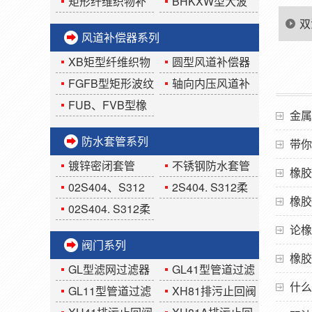
道FGFB矩形波纹补
偿器
矩形纤维织物补
BHKXW型大波
偿器
偿器
纹板盒限位式补偿
双
风道补偿器系列
器
使
XB矩型纤维织物
圆型风道补偿器
补偿器
FGFB型矩形波纹
轴向内压风道补
补偿器
偿器
FUB、FVB型橡
金属
胶风道补偿器
防水套管系列
带你
镀锌密闭套管
不锈钢防水套管
橡胶
02S404、S312
2S404. S312柔
橡胶
刚性防水套管
性密闭套管
02S404. S312柔
性防水套管
论橡
阀门系列
橡胶
GL型滤网过滤器
GL41型管道过滤
什么
器
GL11型管道过滤
XH81排污止回阀
器