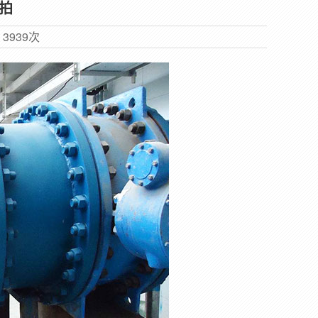
拍
览
3939次