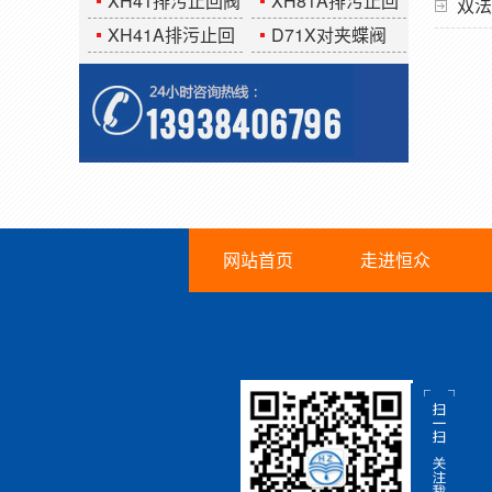
XH41排污止回阀
XH81A排污止回
双法
阀
XH41A排污止回
D71X对夹蝶阀
阀
网站首页
走进恒众