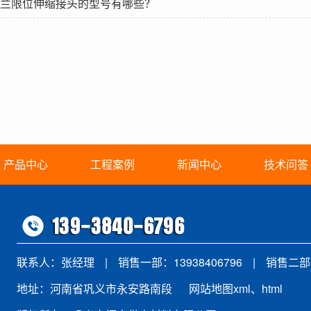
兰限位伸缩接头的型号有哪些？
产品中心
工程案例
新闻中心
技术问答
联系人：张经理
|
销售一部：13938406796
|
销售二部：
地址：河南省巩义市永安路南段
网站地图xml
、
html