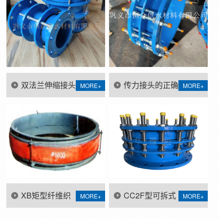
双法兰伸缩接头
传力接头的正确
MORE+
MORE+
使用安装说明
用法?你知道吗?
XB矩型纤维织
CC2F型可拆式
MORE+
MORE+