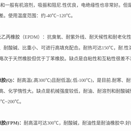
)和一般有机溶剂，吸振和阻尼.性优良，电绝缘性也非常好。但
差。使用温度范围：约-40℃~120℃。
元乙丙橡胶
（EPDM）
：
抗臭氧、耐紫外线、耐天候性和耐老化性
、耐酸碱、比重小、可进行高填充配合。耐热可达150℃，耐.
略次于天然橡胶但优于丁苯橡胶。缺点是自粘性和互粘性很差不易粘
橡胶
(Q)：
耐高温(.高300℃)且耐低温(.低-100℃)，是目前
高、化学惰性大。缺点是机械强度较低，耐油、耐溶剂和耐酸碱
0℃~200℃。
橡胶
(FPM)
：
耐高温可达300℃，耐酸碱，耐油性是耐油橡胶中.