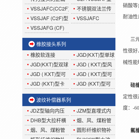
硝酸等
用法?你知道吗?
双法兰传力接头
VSSJAFC(CC2F)
不锈钢双法兰传
耐油性
型可拆式双法兰传
力接头
VSSJAF (C2F)型
VSSJAFC
力接头
双法兰传力接头
(CC2F)型可拆式双
VSSJAFG (CF)
法兰传力接头
型单法兰传力接头
三
橡胶接头系列
性很好
橡胶软连接
JGD(KXT)型单球
械性能
体可曲挠橡胶接头
JGD(KXT)型双球
JGD ( KXT)型风
体可曲挠橡胶接头
机盘管橡胶接头
JGD ( KXT)型可
JGD ( KXT)型可
曲挠偏心异径橡胶
曲挠同心异径橡胶
JGD (KXT)型卡
JGD (KXT)型可
硅
接头
接头
箍式橡胶接头
曲挠90°橡胶弯头
定性很
波纹补偿器系列
度：-6
JDZ型轴向内压
JZM型直埋式内
式波纹补偿器
压(外压)波纹补偿器
DHB型大拉杆横
烟、风、煤粉管
向波纹补偿器
道YGFB(圆形)波纹
烟、风、煤粉管
圆形纤维织物补
氟
补偿器