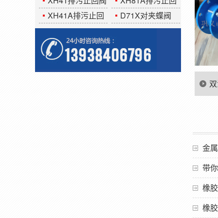
XH41排污止回阀
XH81A排污止回
阀
XH41A排污止回
D71X对夹蝶阀
阀
双
使
金属
带你
橡胶
橡胶