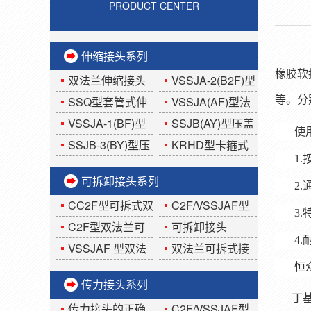
PRODUCT CENTER
伸缩接头系列
橡胶软
双法兰伸缩接头
VSSJA-2(B2F)型
使用安装说明
双法兰限位伸缩接
SSQ型套管式伸
VSSJA(AF)型法
等。分
头
缩器
兰式松套伸缩接头
VSSJA-1(BF)型
SSJB(AY)型压盖
使
单法兰限位伸缩接
式伸缩接头
SSJB-3(BY)型压
KRHD型卡箍式
1
头
盖式限位伸缩接头
柔性伸缩接头
可拆卸接头系列
2
CC2F型可拆式双
C2F/VSSJAF型
3
法兰传力接头
球墨铸铁可拆卸接
C2F型双法兰可
可拆卸接头
4
头
拆式接头
VSSJAF 型双法
双法兰可拆式接
兰可拆卸传力接头
头
恒
传力接头系列
丁
传力接头的正确
C2F/VSSJAF型