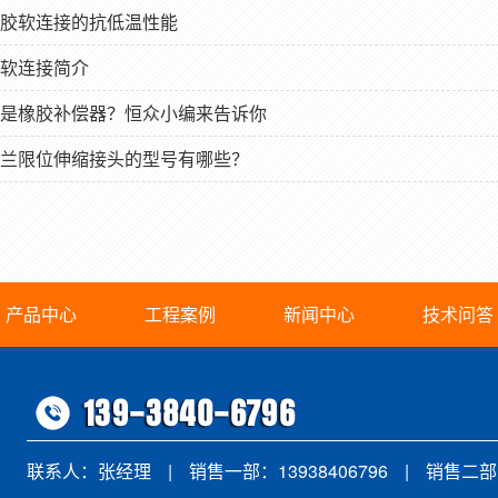
胶软连接的抗低温性能
软连接简介
是橡胶补偿器？恒众小编来告诉你
兰限位伸缩接头的型号有哪些？
产品中心
工程案例
新闻中心
技术问答
联系人：张经理
|
销售一部：13938406796
|
销售二部：