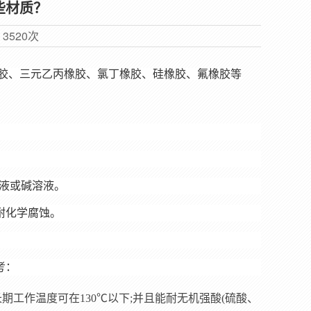
些材质？
览
3520次
胶、三元乙丙橡胶、氯丁橡胶、硅橡胶、氟橡胶等
溶液或碱溶液。
耐化学腐蚀。
考：
工作温度可在130℃以下;并且能耐无机强酸(硫酸、