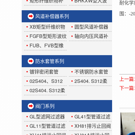
道FGFB矩形波纹补
偿器
矩形纤维织物补
BHKXW型大波
耐化学
偿器
偿器
纹板盒限位式补偿
围：-2
风道补偿器系列
器
XB矩型纤维织物
圆型风道补偿器
补偿器
FGFB型矩形波纹
轴向内压风道补
补偿器
偿器
FUB、FVB型橡
胶风道补偿器
防水套管系列
镀锌密闭套管
不锈钢防水套管
上一篇
02S404、S312
2S404. S312柔
下一篇
刚性防水套管
性密闭套管
02S404. S312柔
性防水套管
阀门系列
GL型滤网过滤器
GL41型管道过滤
器
GL11型管道过滤
XH81排污止回阀
器