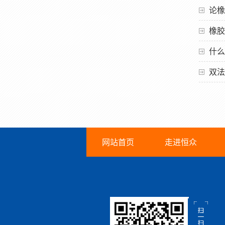
论橡
橡胶
什么
双法
网站首页
走进恒众