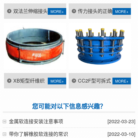
双法兰伸缩接头
传力接头的正确
MORE+
MORE+
使用安装说明
用法?你知道吗?
XB矩型纤维织
CC2F型可拆式
MORE+
MORE+
物补偿器
双法兰传力接头
您可能对以下信息感兴趣？
金属软连接安装注意事项
[2022-03-23]
带你了解橡胶软连接的常识
[2022-03-10]