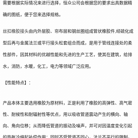
需要根据实际情况来进行选择，恒众公司会根据您的要求出具数据精
确的图纸，便于您来选择规格。
丝扣橡胶接头
由内外层胶、帘布层和钢丝圈组成管状橡胶件,经硫化成
型后再与金属法兰或平行接头松套组合而成，是用于管线连接处的柔
性部件，因其材料的优越性能和先进的生产工艺，使其在建筑，给排
水，消防，水暖，化工，电力等领域广泛应用。
【
性能特点】：
产品本体主要选用橡胶为原材料，正是利用了橡胶的高弹性、高气密
性、耐候性和耐辐射性等优点，用以吸收管道震动产生的横向、轴
向、角向位移；从而降低管道的振动及噪声，并可对因温度变化引起
的热胀冷缩起补偿作用；同时不受管道不同心，法兰不平行的限制。