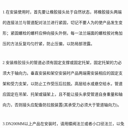
1.在安装使用时，首先要让橡胶接头处于自然状态，将橡胶接头两端
的连接法兰与管道配对法兰进行紧固，切记不要人为的使产品发生变
形；紧固螺栓的螺杆应伸向接头外侧，每一法兰端面的螺栓按对角加
压的方法反复均匀拧紧，防止压偏，以防局部泄露。
2.安装
橡胶接头
的管道必须有固定支撑或固定托架，固定托架的力必
须大于轴向力。垂直安装和架空安装时产品两端需安装相应的固定支
架和受力支架，以防止工作受压后拉脱。高层给水或悬空给水，管道
应固定在吊架、托架或锚架上，且不能让接头承受管道自身重量和轴
向力，否则接头应配备防拉脱装置(其承受力必须大于管道轴向力)。
3.DN200MM以上产品在安装时，请用蝶阀法兰或者小口径法兰，以免